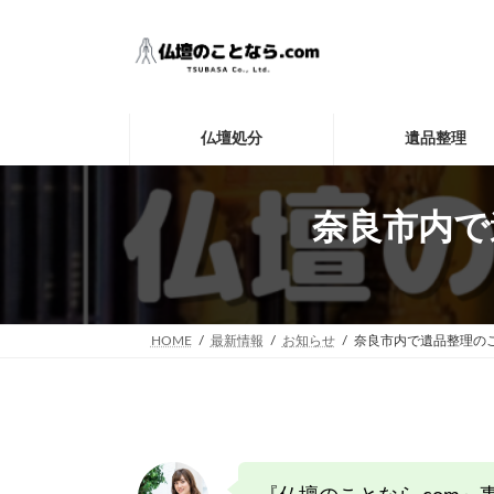
コ
ナ
ン
ビ
テ
ゲ
ン
ー
ツ
シ
へ
ョ
仏壇処分
遺品整理
ス
ン
キ
に
ッ
移
プ
動
奈良市内で
HOME
最新情報
お知らせ
奈良市内で遺品整理の