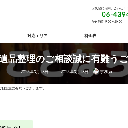
お気軽にお問い合わせく
06-439
受付時間 9:00～20:00
対応エリア
料金表
遺品整理のご相談誠に有難う
最
2023年3月13日
2023年3月13日
事務局
終
更
新
日
ご相談誠に有難うございます。
時
: