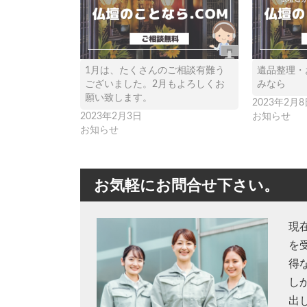
1月は、たくさんのご相談有難う
遺品整理・
ございました。2月もよろしくお
みなら
願い致します。
2023年2月8
2023年2月3日
お知らせ
お知らせ
お気軽にお問合せ下さい。
現
を
得
し
出