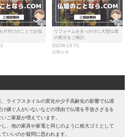
お片付けのことでお悩
リフォームをきっかけに大型仏壇
の処分をご検討。
日
2023年2月7日
お知らせ
在、ライフスタイルの変化や少子高齢化の影響で仏壇
受け継ぐ人がいないなどの理由で仏壇を手放さざるを
ないご家庭が増えています。
かし、他の家具や家電と同じのように粗大ゴミとして
していいのか疑問に思われます。