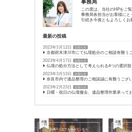
事務局
この度は、当社のHPをご
事務局各担当がお客様にと
引続き今後ともよろしくお
最新の投稿
2023年5月12日
お知らせ
京都府木津川市にて仏壇処分のご相談有難う
2023年4月17日
お知らせ
仏壇の処分方法として考えられる4つの選択肢
2023年3月13日
お知らせ
奈良市内で遺品整理のご相談誠に有難うござ
2023年2月23日
お知らせ
日曜・祝日の仏壇撤去、遺品整理作業承って