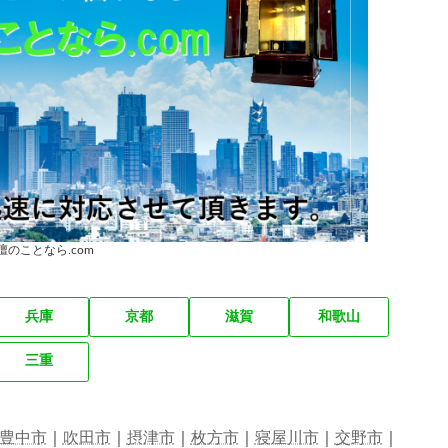
壇のことなら.com
兵庫
京都
滋賀
和歌山
三重
豊中市
｜
吹田市
｜
摂津市
｜
枚方市
｜
寝屋川市
｜
交野市
｜