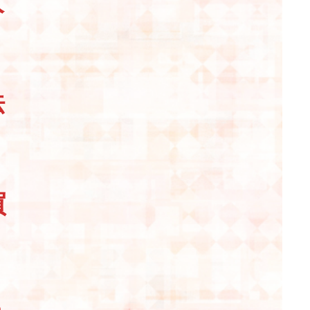
人
法
買
ら