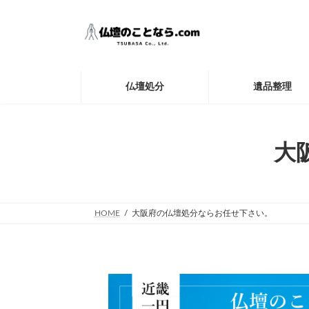
コ
ナ
ン
ビ
テ
ゲ
ン
ー
ツ
シ
へ
ョ
仏壇処分
遺品整理
ス
ン
キ
に
ッ
移
プ
動
大
HOME
大阪府の仏壇処分ならお任せ下さい。