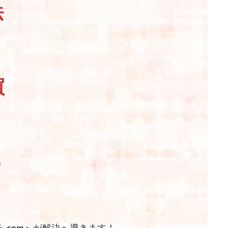
法
買
ら