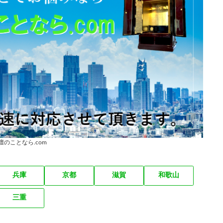
壇のことなら.com
兵庫
京都
滋賀
和歌山
三重