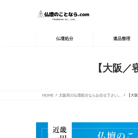
コ
ナ
ン
ビ
テ
ゲ
ン
ー
ツ
シ
へ
ョ
仏壇処分
遺品整理
ス
ン
キ
に
ッ
移
プ
動
【大阪／
HOME
大阪府の仏壇処分ならお任せ下さい。
【大阪