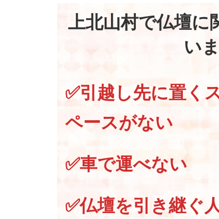
上北山村で仏壇に
い
✅引越し先に置く
ペースがない
✅車で運べない
✅仏壇を引き継ぐ