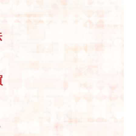
法
買
ら