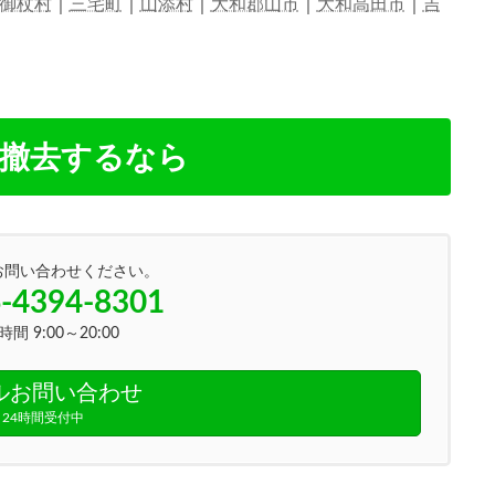
御杖村
｜
三宅町
｜
山添村
｜
大和郡山市
｜
大和高田市
｜
吉
・撤去するなら
お問い合わせください。
-4394-8301
間 9:00～20:00
ルお問い合わせ
24時間受付中