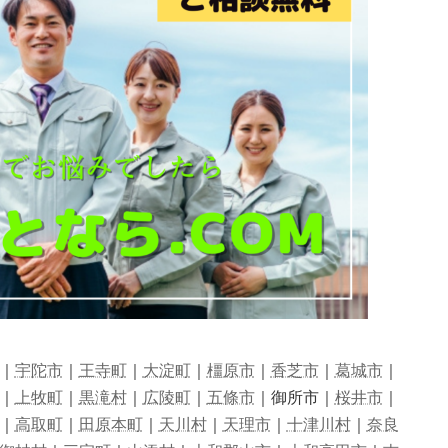
｜
宇陀市
｜
王寺町
｜
大淀町
｜
橿原市
｜
香芝市
｜
葛城市
｜
｜
上牧町
｜
黒滝村
｜
広陵町
｜
五條市
｜御所市｜
桜井市
｜
｜
高取町
｜
田原本町
｜
天川村
｜
天理市
｜
十津川村
｜
奈良