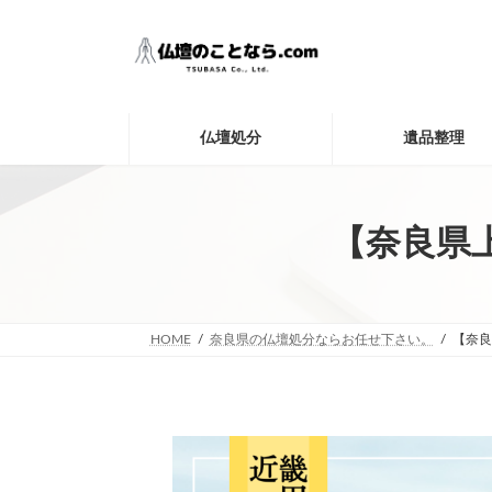
コ
ナ
ン
ビ
テ
ゲ
ン
ー
ツ
シ
へ
ョ
仏壇処分
遺品整理
ス
ン
キ
に
ッ
移
プ
動
【奈良県
HOME
奈良県の仏壇処分ならお任せ下さい。
【奈良