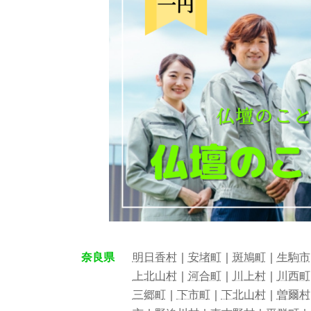
奈良県
明日香村
｜
安堵町
｜
斑鳩町
｜
生駒市
上北山村
｜
河合町
｜
川上村
｜
川西町
三郷町
｜
下市町
｜
下北山村
｜
曽爾村