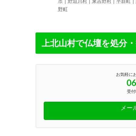
市
｜
野迫川村
｜
東吉野村
｜
平群町
｜
野町
上北山村で仏壇を処分
お気軽に
06
受付時
メー