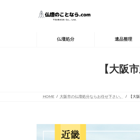
コ
ナ
ン
ビ
テ
ゲ
ン
ー
ツ
シ
へ
ョ
仏壇処分
遺品整理
ス
ン
キ
に
ッ
移
プ
動
【大阪市
HOME
大阪市の仏壇処分ならお任せ下さい。
【大阪