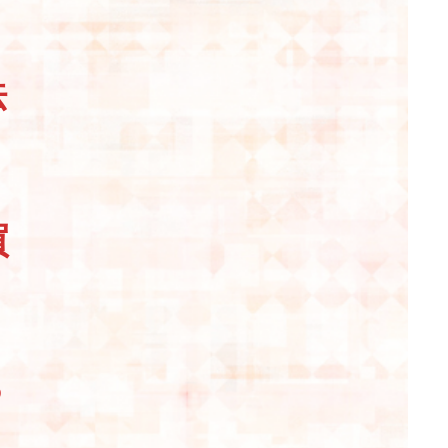
法
買
ら