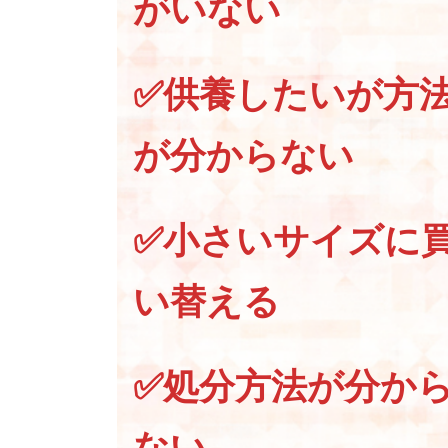
がいない
✅供養したいが方
が分からない
✅小さいサイズに
い替える
✅処分方法が分か