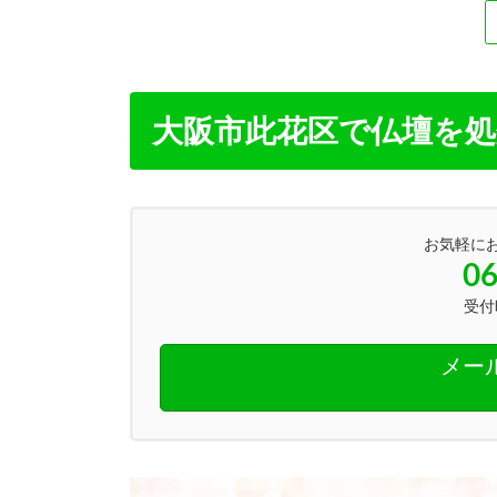
大阪市此花区で仏壇を
お気軽に
06
受付時
メー